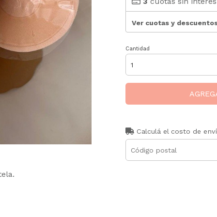
3
cuotas sin interé
Ver cuotas y descuento
Cantidad
AGREG
Calculá el costo de env
tela.