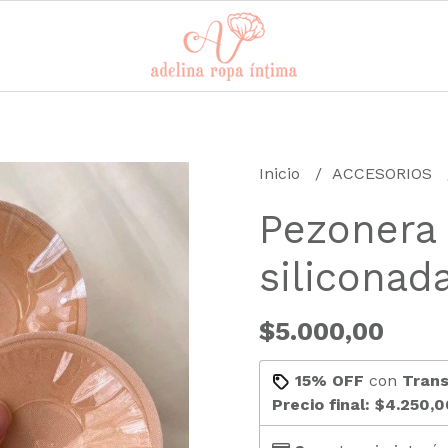
Inicio
ACCESORIOS
Pezonera 
siliconad
$5.000,00
15% OFF
con
Trans
Precio final:
$4.250,0