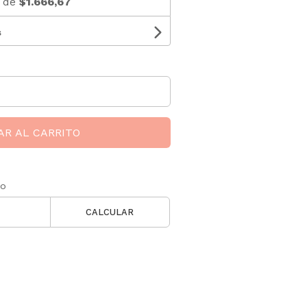
s de
$1.666,67
s
AR AL CARRITO
ío
CALCULAR