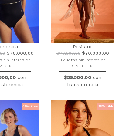
ominica
Positano
$70.000,00
$70.000,00
,00
$116.000,00
s sin interés de
3 cuotas sin interés de
23.333,33
$23.333,33
500,00
con
$59.500,00
con
nsferencia
transferencia
46% OFF
36% OFF