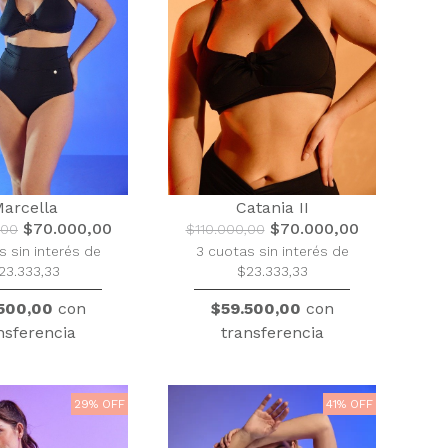
arcella
Catania II
$70.000,00
$70.000,00
,00
$110.000,00
s sin interés de
3 cuotas sin interés de
23.333,33
$23.333,33
500,00
con
$59.500,00
con
nsferencia
transferencia
29% OFF
41% OFF