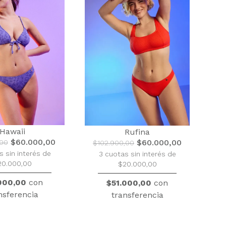
Hawaii
Rufina
$60.000,00
$60.000,00
,00
$102.900,00
s sin interés de
3 cuotas sin interés de
20.000,00
$20.000,00
000,00
con
$51.000,00
con
nsferencia
transferencia