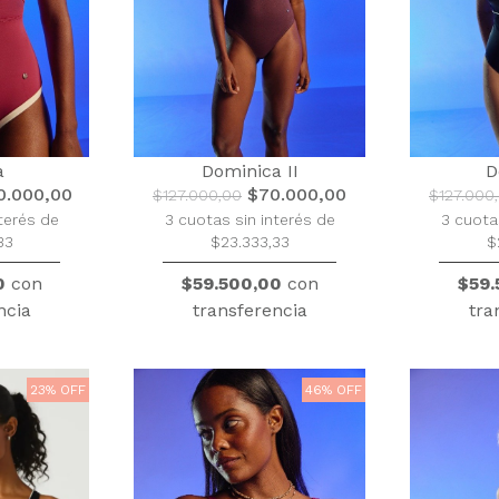
a
Dominica II
D
.000,00
$70.000,00
$127.000,00
$127.000
terés de
3 cuotas sin interés de
3 cuota
33
$23.333,33
$
0
con
$59.500,00
con
$59.
ncia
transferencia
tra
23% OFF
46% OFF