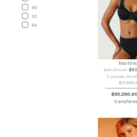
50
52
54
Martini
$65
$85.000,00
3 cuotas sin in
$21.666,
$55.250,0
transfere