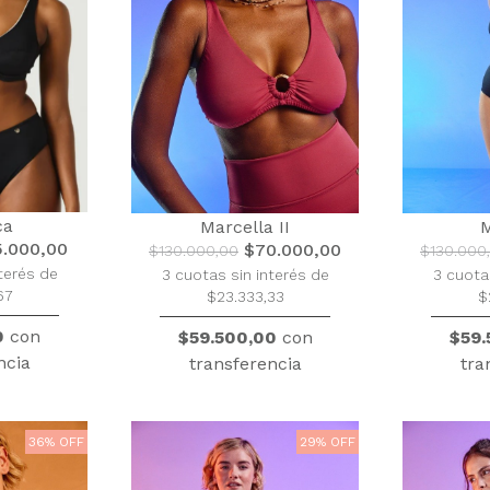
ca
Marcella II
M
.000,00
$70.000,00
$130.000,00
$130.000
terés de
3 cuotas sin interés de
3 cuota
67
$23.333,33
$
0
con
$59.500,00
con
$59.
ncia
transferencia
tra
36% OFF
29% OFF