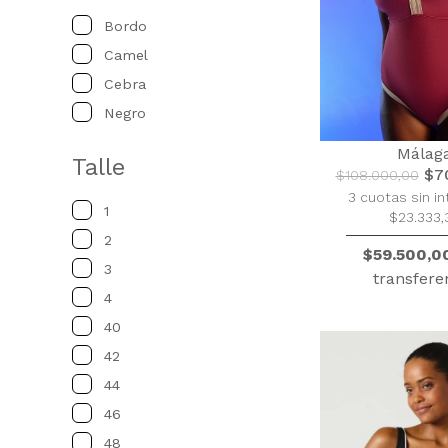
Bordo
Camel
Cebra
Negro
Málag
Talle
$70
$108.000,00
3 cuotas sin in
1
$23.333,
2
$59.500,0
3
transfere
4
40
42
44
46
48