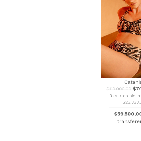
Catani
$70
$110.000,00
3 cuotas sin in
$23.333,
$59.500,0
transfere