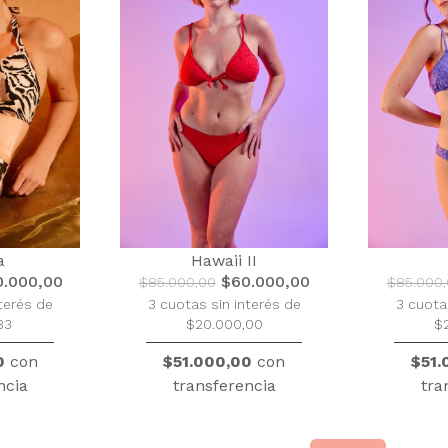
a
Hawaii II
.000,00
$60.000,00
$85.000,00
$85.000
terés de
3 cuotas sin interés de
3 cuota
33
$20.000,00
$
0
con
$51.000,00
con
$51.
ncia
transferencia
tra